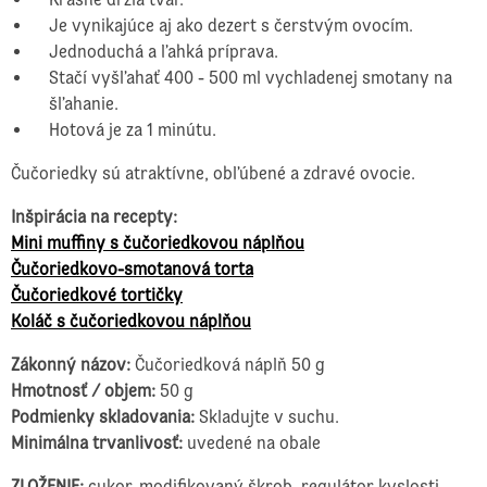
Je vynikajúce aj ako dezert s čerstvým ovocím.
Jednoduchá a ľahká príprava.
Stačí vyšľahať 400 - 500 ml vychladenej smotany na
šľahanie.
Hotová je za 1 minútu.
Čučoriedky sú atraktívne, obľúbené a zdravé ovocie.
Inšpirácia na recepty:
Mini muffiny s čučoriedkovou náplňou
Čučoriedkovo-smotanová torta
Čučoriedkové tortičky
Koláč s čučoriedkovou náplňou
Zákonný názov:
Čučoriedková náplň 50 g
Hmotnosť ∕ objem:
50 g
Podmienky skladovania:
Skladujte v suchu.
Minimálna trvanlivosť:
uvedené na obale
ZLOŽENIE:
cukor, modifikovaný škrob, regulátor kyslosti