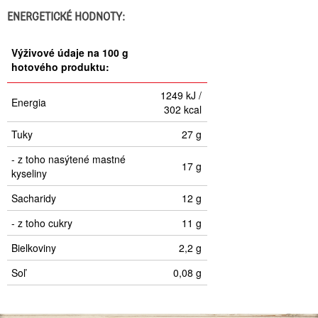
ENERGETICKÉ HODNOTY:
Výživové údaje na 100 g
hotového produktu:
1249 kJ /
Energia
302 kcal
Tuky
27 g
- z toho nasýtené mastné
17 g
kyseliny
Sacharidy
12 g
- z toho cukry
11 g
Bielkoviny
2,2 g
Soľ
0,08 g