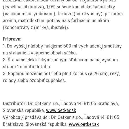
(kyselina citrónová), 1,0% sušené kanadské čučoriedky
(Vaccinium corymbosum), farbivo (antokyaníny), prírodná
aróma, maltodextrín, potravina s farbiacim účinkom
(koncentráty z (mrkva, ibištek)).
Príprava:
1.
Do vyššej nádoby nalejeme 500 ml vychladenej smotany
na šľahanie a vsypeme obsah sáčku.
2. Šľaháme elektrickým ručným šľahačom na najvyššom
stupni 1 minútu dotuha.
3. Náplňou môžeme potrieť a plniť korpus (ø 26 cm), rezy,
rolády alebo ozdobiť cupcakes.
Distribútor: Dr. Oetker s.r.o., Ľadová 14, 811 05 Bratislava,
Slovenská republika,
www.oetker.sk
Výrobca / predávajúci: Dr. Oetker s.r.o., Ľadová 14, 811 05
Bratislava, Slovenská republika,
www.oetker.sk