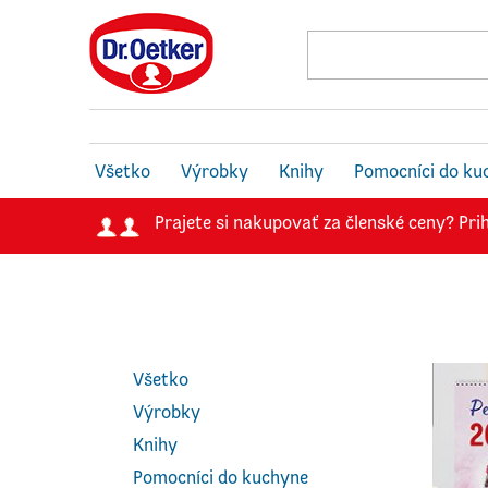
Všetko
Výrobky
Knihy
Pomocníci do ku
Prajete si nakupovať za členské ceny? Prih
Všetko
Výrobky
Knihy
Pomocníci do kuchyne