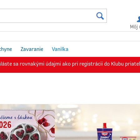
Môj 
chyne
Zavaranie
Vanilka
láste sa rovnakými údajmi ako pri registrácii do Klubu priate