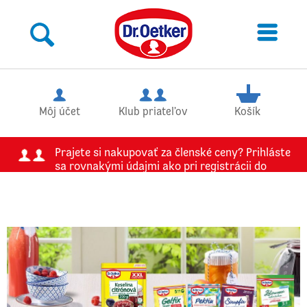
Môj účet
Klub priateľov
Košík
Prajete si nakupovať za členské ceny? Prihláste
sa rovnakými údajmi ako pri registrácii do
Klubu priateľov.