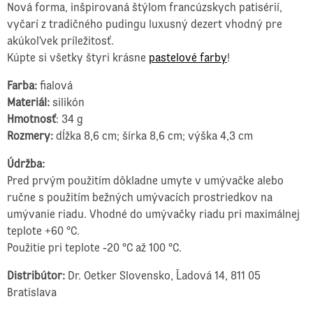
Nová forma, inšpirovaná štýlom francúzskych patisérií,
vyčarí z tradičného pudingu luxusný dezert vhodný pre
akúkoľvek príležitosť.
Kúpte si všetky štyri krásne
pastelové farby
!
Farba:
fialová
Materiál:
silikón
Hmotnosť
: 34 g
Rozmery:
dĺžka 8,6 cm; šírka 8,6 cm; výška 4,3 cm
Údržba:
Pred prvým použitím dôkladne umyte v umývačke alebo
ručne s použitím bežných umývacích prostriedkov na
umývanie riadu. Vhodné do umývačky riadu pri maximálnej
teplote +60 °C.
Použitie pri teplote -20 °C až 100 °C.
Distribútor:
Dr. Oetker Slovensko, Ľadová 14, 811 05
Bratislava